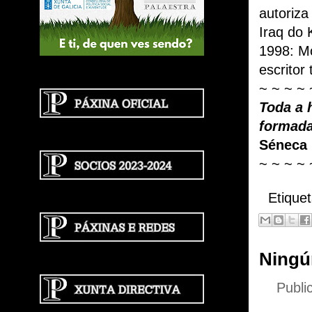
autoriza
Iraq do 
1998: M
escritor
~ ~ ~ ~ 
Toda a 
formada
Séneca
~ ~ ~ ~ 
Etique
Ningú
Publi