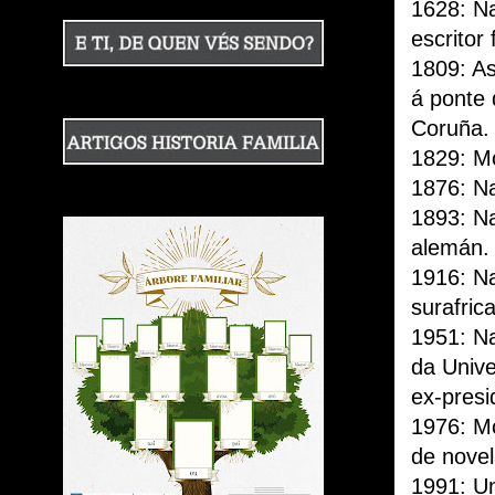
1628: Na
escritor
1809: As
á ponte 
Coruña.
1829: Mo
1876: Na
1893: Na
alemán.
1916: Na
surafric
1951: Na
da Univ
ex-presi
1976: Mo
de novel
1991: U