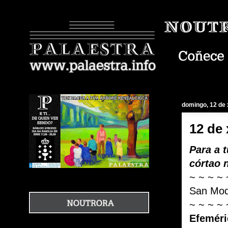
domingo, 12 de 
12 de 
Para a 
córtao 
~ ~ ~ ~ 
San Mod
~ ~ ~ ~ 
Efeméri