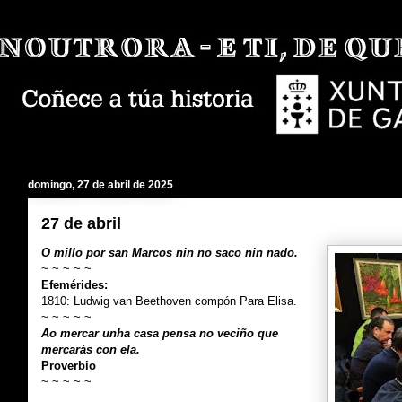
domingo, 27 de abril de 2025
27 de abril
O millo por san Marcos nin no saco nin nado.
~ ~ ~ ~ ~
Efemérides:
1810: Ludwig van Beethoven compón Para Elisa.
~ ~ ~ ~ ~
Ao mercar unha casa pensa no veciño que
mercarás con ela.
Proverbio
~ ~ ~ ~ ~