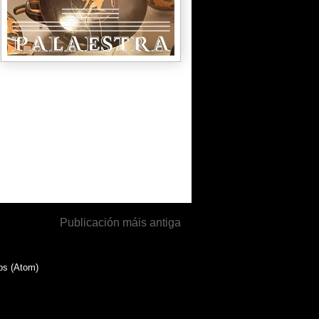
Publicación máis antiga
os (Atom)