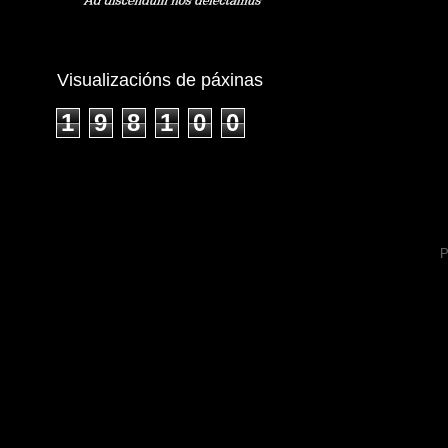
Visualizacións de páxinas
1
9
8
1
0
0
P