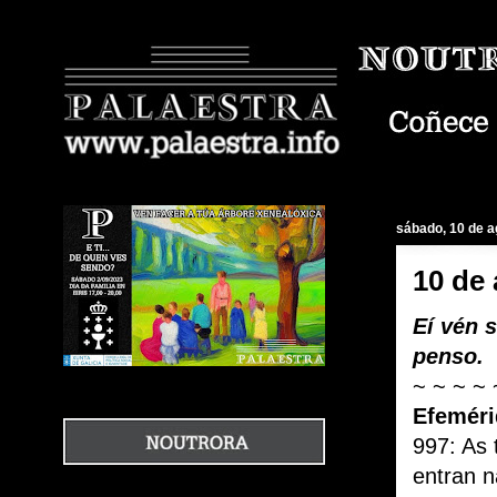
sábado, 10 de a
10 de
Eí vén 
penso.
~ ~ ~ ~ 
Efemér
997: As 
entran n