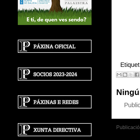
Etique
Ningú
Publi
Publicació