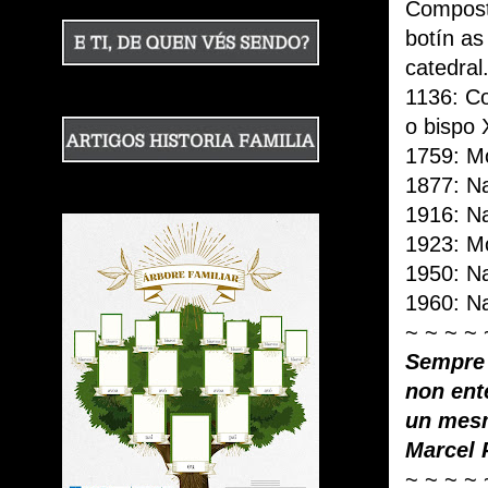
Compost
botín as
catedral
1136: Co
o bispo 
1759: M
1877: Na
1916: N
1923: Mo
1950: Na
1960: Na
~ ~ ~ ~ 
Sempre 
non ent
un mes
Marcel 
~ ~ ~ ~ 