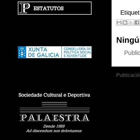
Etique
Ningú
Publi
Publicació