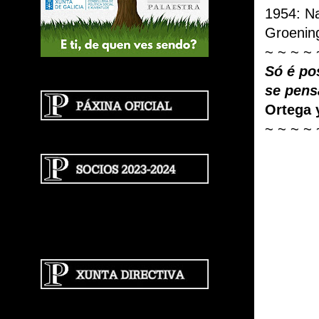
1954: N
Groenin
~ ~ ~ ~ 
Só é po
se pens
Ortega 
~ ~ ~ ~ 