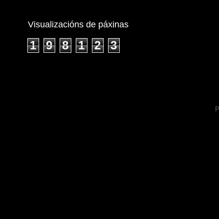
Visualizacións de páxinas
1
9
8
1
2
3
P