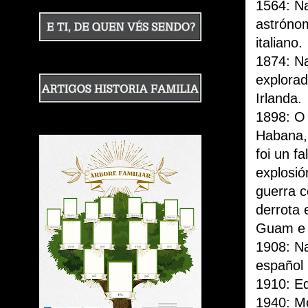
1564: Na
astrónom
italiano.
1874: N
explorad
Irlanda.
1898: O
Habana,
foi un f
explosi
guerra c
derrota 
Guam e F
1908: Na
español
1910: Ed
1940: Mo