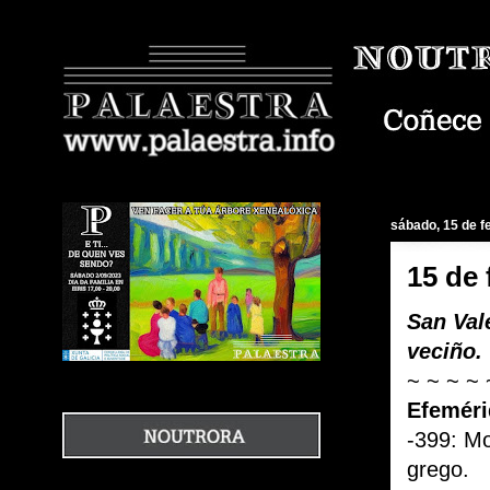
sábado, 15 de f
15 de 
San Val
veciño.
~ ~ ~ ~ 
Efeméri
-399: Mo
grego.